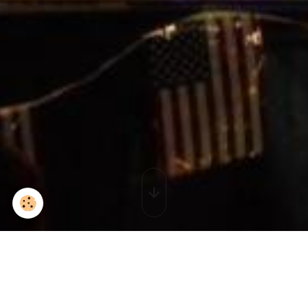
P1030116